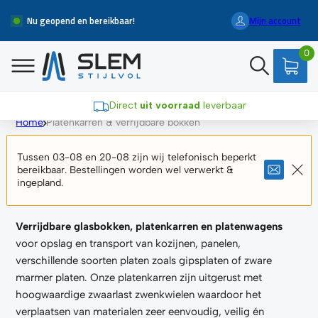
Nu geopend en bereikbaar!
Mijn account
0
Direct
uit voorraad
leverbaar
Home
Platenkarren & verrijdbare bokken
Platenkarren & verrijdbare
Tussen 03-08 en 20-08 zijn wij telefonisch beperkt
bereikbaar. Bestellingen worden wel verwerkt &
bokken
ingepland.
Verrijdbare glasbokken, platenkarren en platenwagens
voor opslag en transport van kozijnen, panelen,
verschillende soorten platen zoals gipsplaten of zware
marmer platen. Onze platenkarren zijn uitgerust met
hoogwaardige zwaarlast zwenkwielen waardoor het
verplaatsen van materialen zeer eenvoudig, veilig én