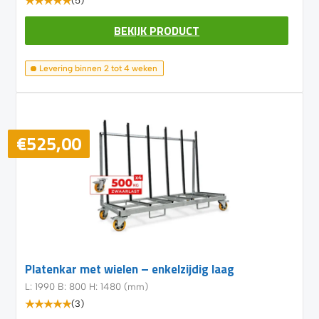
(5)
BEKIJK PRODUCT
Levering binnen 2 tot 4 weken
€
525,00
Platenkar met wielen – enkelzijdig laag
L: 1990 B: 800 H: 1480 (mm)
(3)