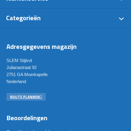
Bezorging & afhalen
Categorieën
Veelgestelde vragen
Klachten &
Glas- kozijnbokken
retourneren
Platenkarren
Contact
Adresgegevens magazijn
SLEM Stijlvol
Julianastraat 92
2751 GA Moerkapelle
Nederland
ROUTE PLANNEN
Beoordelingen